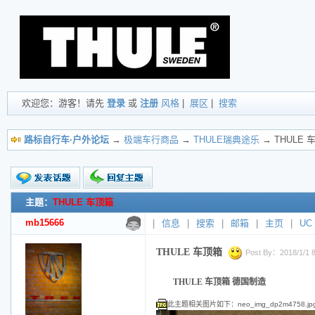
欢迎您：游客！请先
登录
或
注册
风格
|
展区
|
搜索
路标自行车·户外论坛
→
极端车行商品
→
THULE瑞典途乐
→ THULE 
主题：
THULE 车顶箱
新的主题
投票帖
mb15666
|
信息
|
搜索
|
邮箱
|
主页
|
UC
交易帖
小字报
THULE 车顶箱
Post By：2018/1/1 8:
THULE 车顶箱 德国制造
此主题相关图片如下：neo_img_dp2m4758.jp