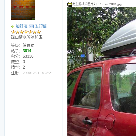
此主题相关图片如下：dscn2084.jpg
加好友
发短信
跋山涉水的冰和玉
等级：管理员
帖子：
3814
积分：53336
威望：0
精华：2
注册：
2005/12/21 14:28:21