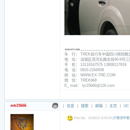
车 行： TREK自行车中国四川绵阳概
地 址： 涪城区滨河北路东段90-8号
手 机： 13118167575 13808117919
电 话： 0816-2266838
网 站： WWW.EX-TRE.COM
微 信： TREK968
E_ mail： lyr15666@126.com
mb15666
|
信息
|
搜索
|
邮箱
|
主页
|
UC
Post By：2018/1/1 8:45:03 [
只看该作者