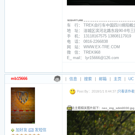
车 行： TREK自行车中国四川绵阳概
地 址： 涪城区滨河北路东段90-8号
手 机： 13118167575 13808117919
电 话： 0816-2266838
网 站： WWW.EX-TRE.COM
微 信： TREK968
E_ mail： lyr15666@126.com
mb15666
|
信息
|
搜索
|
邮箱
|
主页
|
UC
Post By：2018/1/1 8:44:37 [
只看该作者
此主题相关图片如下：neo_img_sdim0030.jpg
加好友
发短信