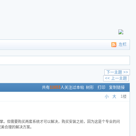
左栏
下一主题 >>
<< 上一主题
共有
11653
人关注过本帖
树形
打印
复制链接
小
大
1楼
掌。
但需要购买两套系统才可以解决，购买安装之前，因为这是个专业的问
提供完美合理的解决方案。