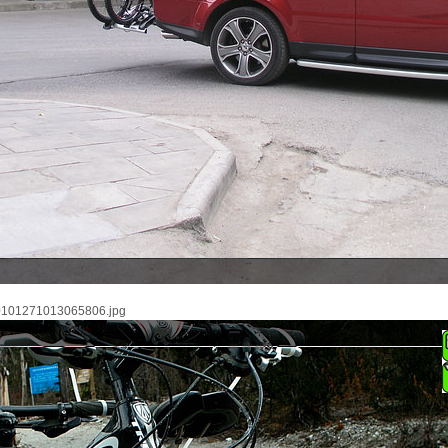
271013065806.jpg