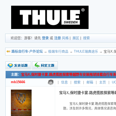
欢迎您：游客！请先
登录
或
注册
风格
|
展区
|
搜索
路标自行车·户外论坛
→
极端车行商品
→
THULE瑞典途乐
→ 宝马X
主题：
宝马X,保时捷卡宴.路虎揽胜探索等越野车安装拖球挂载自行车
新的主题
投票帖
mb15666
|
信息
|
搜索
|
邮箱
|
主页
|
U
交易帖
小字报
宝马X,保时捷卡宴.路虎揽胜探索
宝马X,保时捷卡宴.路虎揽胜探索
题，涉及到许多情况，具体情况请咨询我们专