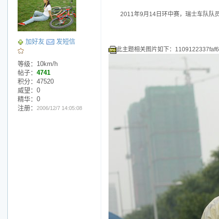
2011年9月14日环中赛，瑞士车队
加好友
发短信
此主题相关图片如下：1109122337faf6b5
等级：10km/h
帖子：
4741
积分：47520
威望：0
精华：0
注册：
2006/12/7 14:05:08