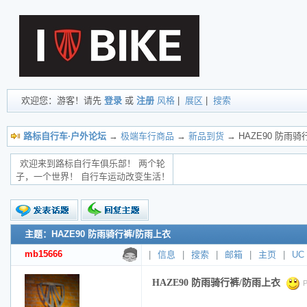
欢迎您：游客！请先
登录
或
注册
风格
|
展区
|
搜索
路标自行车·户外论坛
→
极端车行商品
→
新品到货
→ HAZE90 防雨
欢迎来到路标自行车俱乐部！ 两个轮
子，一个世界！ 自行车运动改变生活！
主题：HAZE90 防雨骑行裤/防雨上衣
新的主题
投票帖
mb15666
|
信息
|
搜索
|
邮箱
|
主页
|
UC
交易帖
小字报
HAZE90 防雨骑行裤/防雨上衣
P