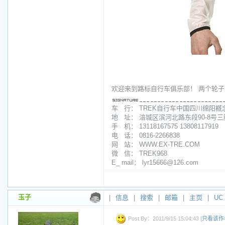
欢迎来到路标自行车俱乐部！ 两个轮子
车 行： TREK自行车中国四川绵阳概
地 址： 涪城区滨河北路东段90-8号
手 机： 13118167575 13808117919
电 话： 0816-2266838
网 站： WWW.EX-TRE.COM
微 信： TREK968
E_ mail： lyr15666@126.com
玉子
|
信息
|
搜索
|
邮箱
|
主页
|
UC
Post By：2011/9/15 15:04:43 [
只看该作