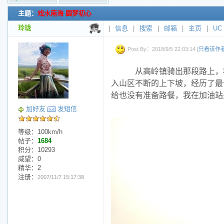
主题：
戏水南海 圆梦初心
新的主题
投票帖
玲珑
|
信息
|
搜索
|
邮箱
|
主页
|
UC
交易帖
小字报
Post By：2018/9/5 22:03:14 [
只看该作
从高岭镇骑出那段路上，
入山区不断的上下坡，经历了最
给也没有准备路餐，我在加油站
加好友
发短信
等级：100km/h
帖子：
1684
积分：10293
威望：0
精华：2
注册：
2007/11/7 15:17:38