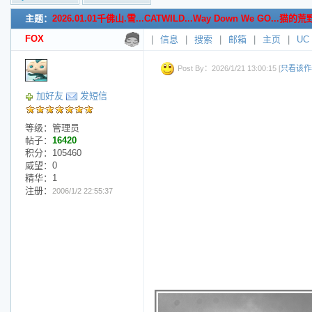
主题：
2026.01.01千佛山.雪...CATWILD...Way Down We GO..
新的主题
投票帖
FOX
|
信息
|
搜索
|
邮箱
|
主页
|
UC
交易帖
小字报
Post By：2026/1/21 13:00:15 [
只看该作
加好友
发短信
等级：管理员
帖子：
16420
积分：105460
威望：0
精华：1
注册：
2006/1/2 22:55:37