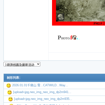
P
f
HOTO:
x .
树形列表：
2026.01.01千佛山.雪...CATWILD...Way...
[upload=jpg,neo_img_neo_img_dp2m941...
[upload=jpg,neo_img_neo_img_dp2m935...