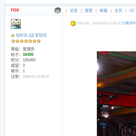
FOX
|
信息
|
搜索
|
邮箱
|
主页
|
UC
Post By：2016/8/26 22:18:02 [
只看该作
加好友
发短信
等级：管理员
帖子：
16420
积分：105460
威望：0
精华：1
注册：
2006/1/2 22:55:37