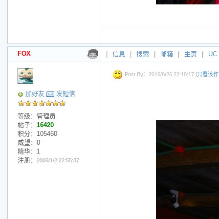
FOX
|
信息
|
搜索
|
邮箱
|
主页
|
UC
Post By：2016/8/26 22:18:17 [
只看该作
加好友
发短信
等级：管理员
帖子：
16420
积分：105460
威望：0
精华：1
注册：
2006/1/2 22:55:37