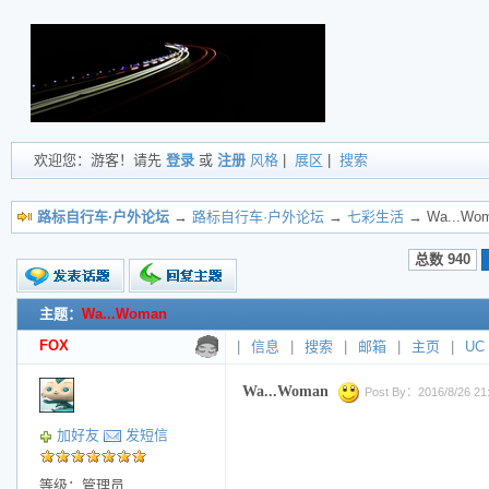
欢迎您：游客！请先
登录
或
注册
风格
|
展区
|
搜索
路标自行车·户外论坛
→
路标自行车·户外论坛
→
七彩生活
→ Wa...Wo
总数 940
主题：
Wa...Woman
新的主题
投票帖
FOX
|
信息
|
搜索
|
邮箱
|
主页
|
UC
交易帖
小字报
Wa...Woman
Post By：2016/8/26 21:
加好友
发短信
等级：管理员