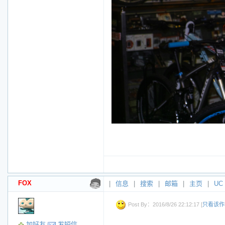
FOX
|
信息
|
搜索
|
邮箱
|
主页
|
UC
Post By：2016/8/26 22:12:17 [
只看该作
加好友
发短信