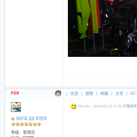
FOX
|
信息
|
搜索
|
邮箱
|
主页
|
UC
Post By：2016/8/26 22:17:35 [
只看该作
加好友
发短信
等级：管理员