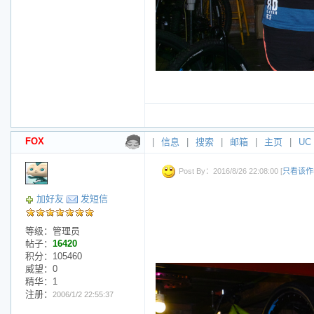
FOX
|
信息
|
搜索
|
邮箱
|
主页
|
UC
Post By：2016/8/26 22:08:00 [
只看该作
加好友
发短信
等级：管理员
帖子：
16420
积分：105460
威望：0
精华：1
注册：
2006/1/2 22:55:37