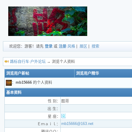
欢迎您：游客！请先
登录
或
注册
风格
|
展区
|
搜索
路标自行车·户外论坛
→ 浏览个人资料
浏览用户新帖
浏览用户精华
：
mb15666
的个人资料
基本资料
性 别：
酷哥
出 生：
星 座：
mb15666@163.net
Ｅｍａｉｌ：
腾讯ＱＱ：