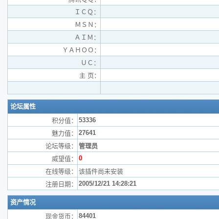
ＩＣＱ：
ＭＳＮ：
ＡＩＭ：
ＹＡＨＯＯ：
ＵＣ：
主 页：
论坛属性
53336
积分值：
27641
魅力值：
论坛等级：
管理员
0
威望值：
在线等级：
该插件尚未安装
2005/12/21 14:28:21
注册日期：
资产情况
84401
现金货币：