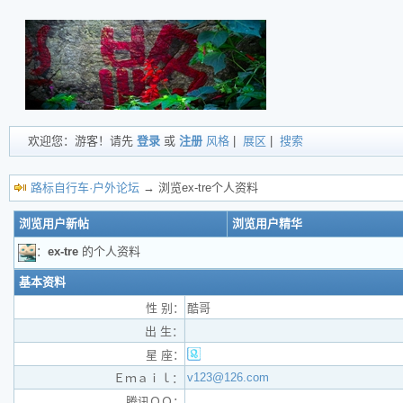
欢迎您：游客！请先
登录
或
注册
风格
|
展区
|
搜索
路标自行车·户外论坛
→ 浏览ex-tre个人资料
浏览用户新帖
浏览用户精华
：
ex-tre
的个人资料
基本资料
性 别：
酷哥
出 生：
星 座：
v123@126.com
Ｅｍａｉｌ：
腾讯ＱＱ：