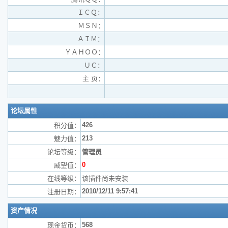
ＩＣＱ：
ＭＳＮ：
ＡＩＭ：
ＹＡＨＯＯ：
ＵＣ：
主 页：
论坛属性
426
积分值：
213
魅力值：
论坛等级：
管理员
0
威望值：
在线等级：
该插件尚未安装
2010/12/11 9:57:41
注册日期：
资产情况
568
现金货币：