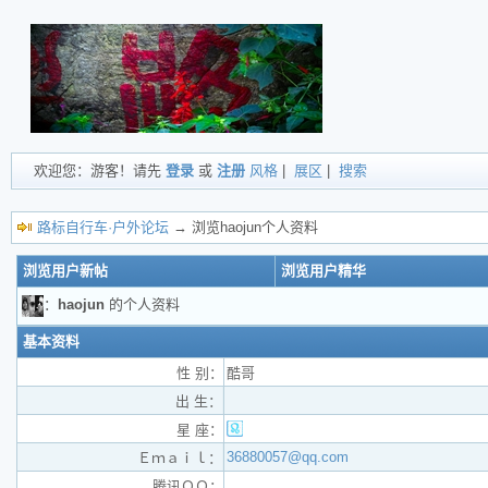
欢迎您：游客！请先
登录
或
注册
风格
|
展区
|
搜索
路标自行车·户外论坛
→ 浏览haojun个人资料
浏览用户新帖
浏览用户精华
：
haojun
的个人资料
基本资料
性 别：
酷哥
出 生：
星 座：
36880057@qq.com
Ｅｍａｉｌ：
腾讯ＱＱ：