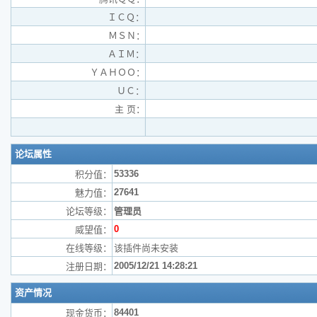
ＩＣＱ：
ＭＳＮ：
ＡＩＭ：
ＹＡＨＯＯ：
ＵＣ：
主 页：
论坛属性
53336
积分值：
27641
魅力值：
论坛等级：
管理员
0
威望值：
在线等级：
该插件尚未安装
2005/12/21 14:28:21
注册日期：
资产情况
84401
现金货币：