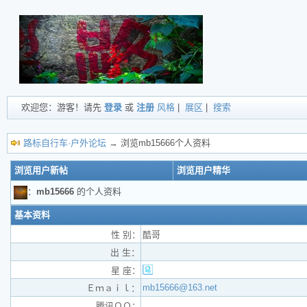
欢迎您：游客！请先
登录
或
注册
风格
|
展区
|
搜索
路标自行车·户外论坛
→ 浏览mb15666个人资料
浏览用户新帖
浏览用户精华
：
mb15666
的个人资料
基本资料
性 别：
酷哥
出 生：
星 座：
mb15666@163.net
Ｅｍａｉｌ：
腾讯ＱＱ：